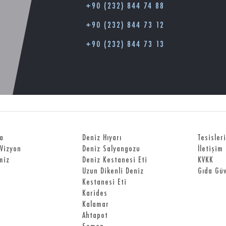
+90 (232) 844 74 88
+90 (232) 844 73 12
+90 (232) 844 73 13
a
Deniz Hıyarı
Tesisler
Vizyon
Deniz Salyangozu
İletişim
miz
Deniz Kestanesi Eti
KVKK
Uzun Dikenli Deniz
Gıda Güv
Kestanesi Eti
Karides
Kalamar
Ahtapot